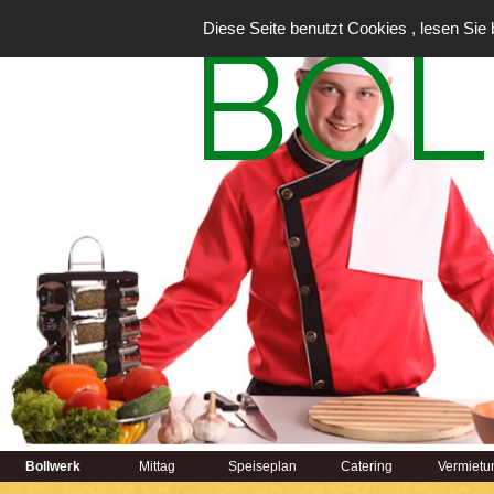
Diese Seite benutzt Cookies , lesen Sie 
BOL
Bollwerk
Mittag
Speiseplan
Catering
Vermietu